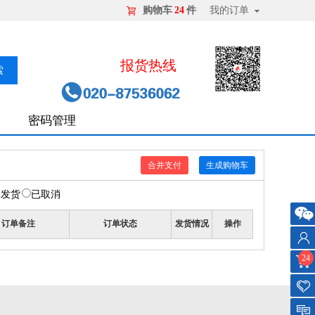
购物车
24
件
我的订单
报货热线
密码管理
已发货
已取消
订单备注
订单状态
发货情况
操作
客服
24
微信
用户
中心
购物
车
收藏