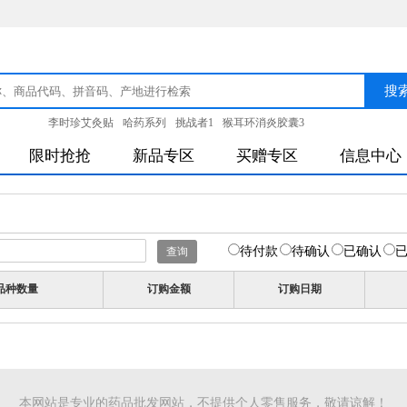
李时珍艾灸贴
哈药系列
挑战者1
猴耳环消炎胶囊3
限时抢抢
新品专区
买赠专区
信息中心
待付款
待确认
已确认
品种数量
订购金额
订购日期
本网站是专业的药品批发网站，不提供个人零售服务，敬请谅解！